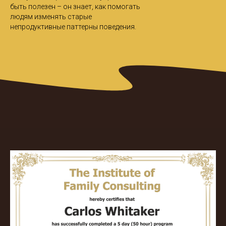
быть полезен – он знает, как помогать
людям изменять старые
непродуктивные паттерны поведения.