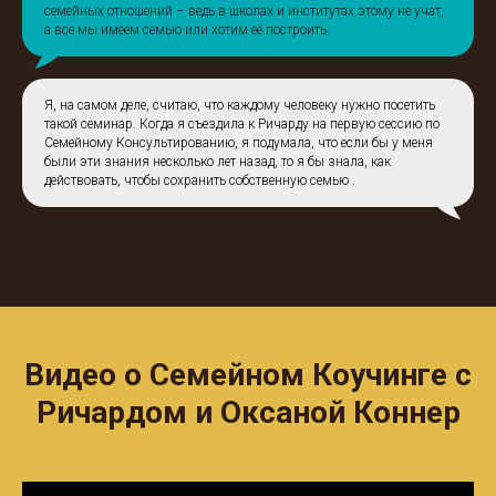
семейных отношений – ведь в школах и институтах этому не учат,
а все мы имеем семью или хотим её построить.
Я, на самом деле, считаю, что каждому человеку нужно посетить
такой семинар. Когда я съездила к Ричарду на первую сессию по
Семейному Консультированию, я подумала, что если бы у меня
были эти знания несколько лет назад, то я бы знала, как
действовать, чтобы сохранить собственную семью .
Видео о Семейном Коучинге с
Ричардом и Оксаной Коннер