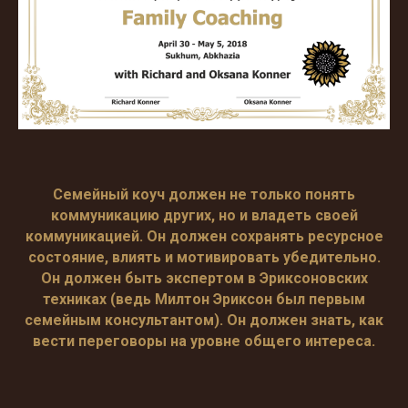
Семейный коуч должен не только понять
коммуникацию других, но и владеть своей
коммуникацией. Он должен сохранять ресурсное
состояние, влиять и мотивировать убедительно.
Он должен быть экспертом в Эриксоновских
техниках (ведь Милтон Эриксон был первым
семейным консультантом). Он должен знать, как
вести переговоры на уровне общего интереса.