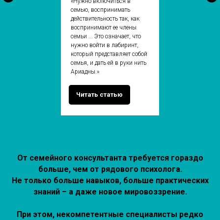
«Нужно включиться в
семью, воспринимать
действительность так, как
воспринимают ее члены
семьи ... Это означает, что
нужно войти в лабиринт,
который представляет собой
семья, и дать ей в руки нить
Ариадны.»
Читать статью
От семейного консультанта требуется гораздо
больше, чем от рядового психолога.
Не только больше навыков, больше практических
знаний – а даже новое мировоззрение.
При этом, некомпетентные специалисты редко