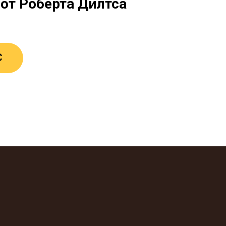
 от Роберта Дилтса
С