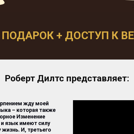
 ПОДАРОК + ДОСТУП К В
Роберт Дилтс представляет:
терпением жду моей
ыка – которая также
ворное Изменение
а и язык имеют силу
 жизнь. И, третьего