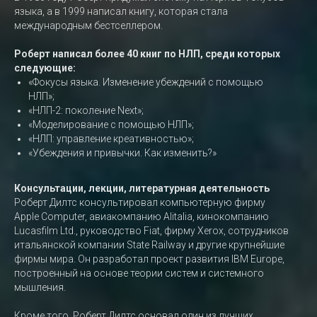
языка, а в 1999 написал книгу, которая стала
международным бестселлером.
Роберт написал более 40 книг по НЛП, среди которых
следующие:
«Фокусы языка. Изменение убеждений с помощью
НЛП»;
«НЛП-2: поколение Next»;
«Моделирование с помощью НЛП»;
«НЛП: управление креативностью»;
«Убеждения и привычки. Как изменить?»
Консультации, лекции, литературная деятельность
Роберт Дилтс консультировал компьютерную фирму
Apple Computer, авиакомпанию Alitalia, кинокомпанию
Lucasfilm Ltd., руководство Fiat, фирму Xerox, сотрудников
итальянской компании State Railway и другие крупнейшие
фирмы мира. Он разработал проект развития IBM Europe,
построенный на основе теории систем и системного
мышления.
Кроме того, Роберт Дилтс основал один из лучших