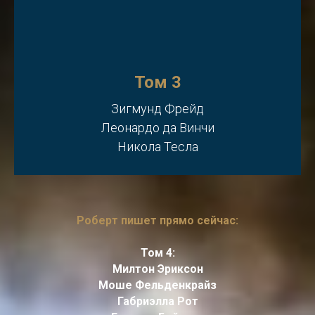
Том 3
Зигмунд Фрейд
Леонардо да Винчи
Никола Тесла
Роберт пишет прямо сейчас:
Том 4:
Милтон Эриксон
Моше Фельденкрайз
Габриэлла Рот