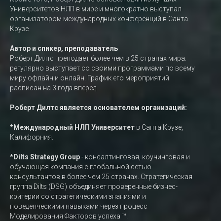
Университетов НЛП в мире и многократно выступал
организатором международных конференций в Санта-
Крузе
Автор и спикер, преподаватель
Роберт Дилтс преподает более чем в 25 странах мира.
регулярно выступает со своими программами по всему
миру офлайн и онлайн. График его мероприятий
расписан на 3 года вперед.
Роберт Дилтс является основателем организаций:
*Международный НЛП Университет
в Санта Крузе,
Калифорния.
*Dilts Strategy Group
- консалтинговая, коучинговая и
обучающая компания с глобальной сетью
консультантов в более чем 25 странах. Стратегическая
группа Dilts (DSG) объединяет проверенные бизнес-
критерии со стратегическими знаниями и
поведенческими навыками через процесс
Моделирования Факторов успеха ™.