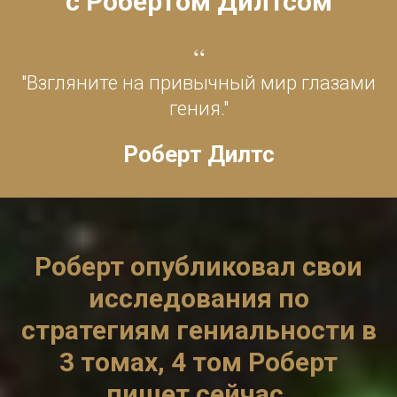
с Робертом Дилтсом
“
"Взгляните на привычный мир глазами
гения."
Роберт Дилтс
Роберт опубликовал свои
исследования по
стратегиям гениальности в
3 томах, 4 том Роберт
пишет сейчас.