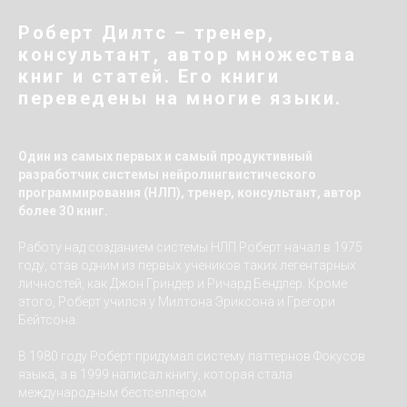
Роберт Дилтс – тренер,
консультант, автор множества
книг и статей. Его книги
переведены на многие языки.
Один из самых первых и самый продуктивный
разработчик системы нейролингвистического
программирования (НЛП), тренер, консультант, автор
более 30 книг.
Работу над созданием системы НЛП Роберт начал в 1975
году, став одним из первых учеников таких легентарных
личностей, как Джон Гриндер и Ричард Бендлер. Кроме
этого, Роберт учился у Милтона Эриксона и Грегори
Бейтсона.
В 1980 году Роберт придумал систему паттернов Фокусов
языка, а в 1999 написал книгу, которая стала
международным бестселлером.