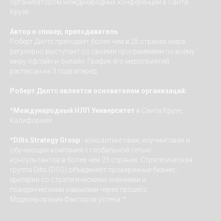
организатором международных конференций в Санта-
Крузе
Автор и спикер, преподаватель
Роберт Дилтс преподает более чем в 25 странах мира.
регулярно выступает со своими программами по всему
миру офлайн и онлайн. График его мероприятий
расписан на 3 года вперед.
Роберт Дилтс является основателем организаций:
*Международный НЛП Университет
в Санта Крузе,
Калифорния.
*Dilts Strategy Group
- консалтинговая, коучинговая и
обучающая компания с глобальной сетью
консультантов в более чем 25 странах. Стратегическая
группа Dilts (DSG) объединяет проверенные бизнес-
критерии со стратегическими знаниями и
поведенческими навыками через процесс
Моделирования Факторов успеха ™.