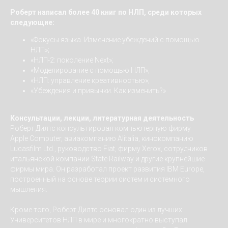
Роберт написал более 40 книг по НЛП, среди которых
следующие:
«Фокусы языка. Изменение убеждений с помощью
НЛП»;
«НЛП-2: поколение Next»;
«Моделирование с помощью НЛП»;
«НЛП: управление креативностью»;
«Убеждения и привычки. Как изменить?»
Консультации, лекции, литературная деятельность
Роберт Дилтс консультировал компьютерную фирму
Apple Computer, авиакомпанию Alitalia, кинокомпанию
Lucasfilm Ltd., руководство Fiat, фирму Xerox, сотрудников
итальянской компании State Railway и другие крупнейшие
фирмы мира. Он разработал проект развития IBM Europe,
построенный на основе теории систем и системного
мышления.
Кроме того, Роберт Дилтс основал один из лучших
Университетов НЛП в мире и многократно выступал