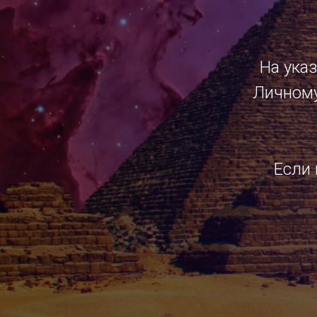
На указ
Личному
Если 