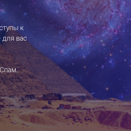
оступы к
 для вас
 Спам.