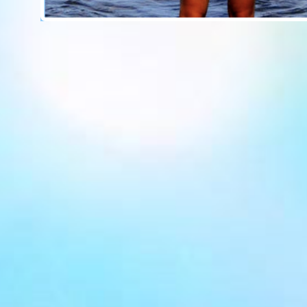
Институт семейного
консультирования в
Новосибирске.
Работа Ричарда оказывала
влияние на тысячи русских
специалистов в течение
последних трех десятилетий.
Оксана Коннер
Высшее физико-
математическое, экономическое
и психологическое образование.
С 2007 года работает с Ричардом
Коннером.
Тренер НЛП с 2008 года,
сертифицирована Ричардом