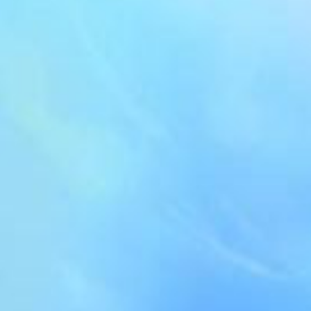
Коннером.
Учится у Стивена Гиллигена с
2010 года и у Роберта Дилтса с
2015 году.
Ассистируют на международных
тренингах Роберта Дилтса и
Стивена Гиллигена.
Тренер Генеративного коучинга и
Генеративного транса
сертифицированы Робертом
Дилтсом и Стивеном
Гиллигеном.
Представитель IAGC
(Международной Ассоциации
Генеративных Изменений).
Индивидуальный и семейный
консультант.