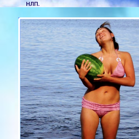
НЛП.
В 1991г. эмигрировал в Россию и
в 1997г. стал гражданином.
В 1990-х годах он проводил
психологические семинары и
тренинги в более чем в 30
городах России, когда еще не
было адекватного доступа к
современным подходам.
Основоположник
Стратегического и Семейного
подхода в России.
В 1994г. он открыл
Стратегический семейный
подход в России и в 1997г. Ричард
основал Факультет Семейного
консультирования в ТГПУ и