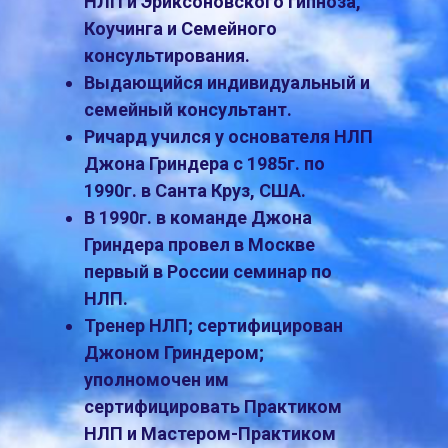
НЛП и Эриксоновского гипноза,
Коучинга и Семейного
консультирования.
Выдающийся индивидуальный и
семейный консультант.
Ричард учился у основателя НЛП
Джона Гриндера с 1985г. по
1990г. в Санта Круз, США.
В 1990г. в команде Джона
Гриндера провел в Москве
первый в России семинар по
НЛП.
Тренер НЛП; сертифицирован
Джоном Гриндером;
уполномочен им
сертифицировать Практиком
НЛП и Мастером-Практиком