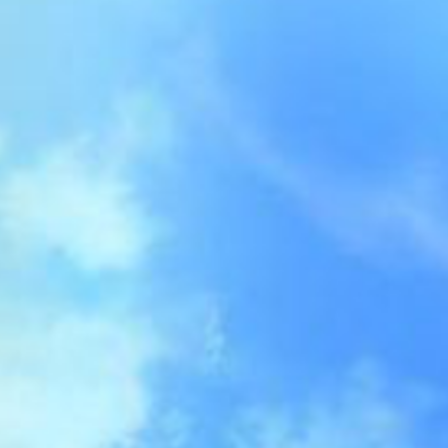
26 лет педагогического опыта,
работа с взрослыми и детьми
разных возрастов.
Директор Института семейного
консультирования и
координаторы IAGC Россия,
русскоговорящего
генеративного сообщества.
Ученики Ричарда и Оксаны,
работающие в России и СНГ,
считаются ведущими
специалистами по
индивидуальному и семейному
консультированию.