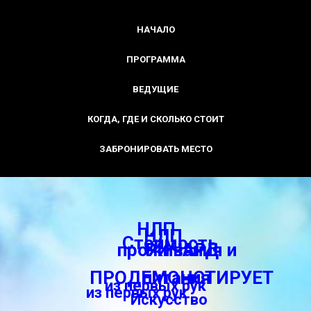
НАЧАЛО
ПРОГРАММА
ВЕДУЩИЕ
КОГДА, ГДЕ И СКОЛЬКО СТОИТ
ЗАБРОНИРОВАТЬ МЕСТО
НЛП
НЛП
Стоимость
проживания и
РИЧАРД
ПРОДЕМОНСТИРУЕТ
питания
из первых рук
из первых рук
Искусство